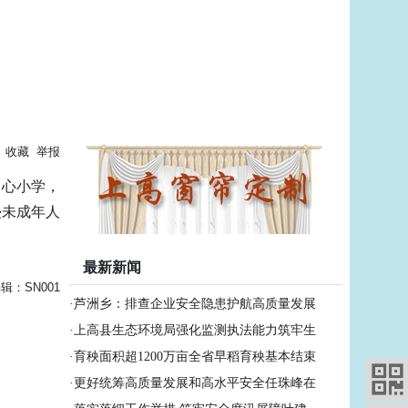
收藏
举报
中心小学，
侵未成年人
最新新闻
辑：SN001
·
芦洲乡：排查企业安全隐患护航高质量发展
·
上高县生态环境局强化监测执法能力筑牢生
·
育秧面积超1200万亩全省早稻育秧基本结束
·
更好统筹高质量发展和高水平安全任珠峰在