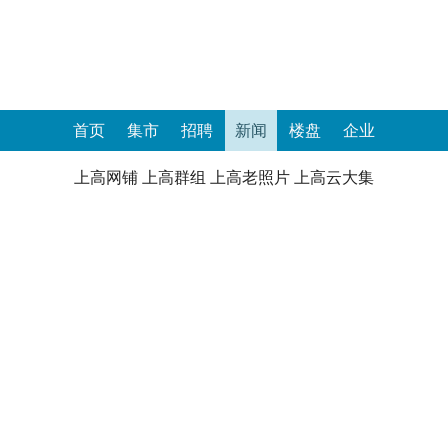
首页
集市
招聘
新闻
楼盘
企业
上高网铺
上高群组
上高老照片
上高云大集