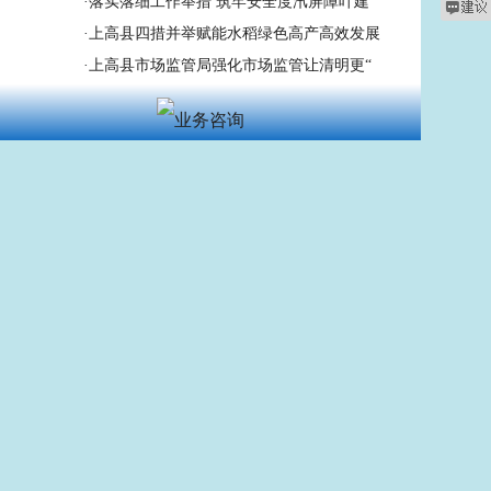
·
落实落细工作举措 筑牢安全度汛屏障叶建
·
上高县四措并举赋能水稻绿色高产高效发展
·
上高县市场监管局强化市场监管让清明更“
·
金彪调研督导民生领域信访问题集中治理工
·
锦江镇：开展文明祭扫宣传活动
·
上高县财政局财金协同发力激活内需增长新
最新供求
·
单间出租
·
因工作发展需要，紧急招聘助理2名，年龄要
·
招聘
·
房屋出租
·
招聘驾驶员
·
超市招聘生鲜阿姨一名
·
1、岗位要求：年龄20-35岁，中专及高
·
上高县中杰鞋业有限公司作业员 3000~