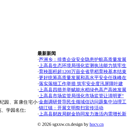
最新新闻
·
芦洲乡：排查企业安全隐患护航高质量发展
·
上高县生态环境局强化监测执法能力筑牢生
·
育秧面积超1200万亩全省早稻育秧基本结束
·
更好统筹高质量发展和高水平安全任珠峰在
·
落实落细工作举措 筑牢安全度汛屏障叶建
·
上高县四措并举赋能水稻绿色高产高效发展
·
上高县市场监管局强化市场监管让清明更“
·
金彪调研督导民生领域信访问题集中治理工
世纪园、富康住宅小
·
锦江镇：开展文明祭扫宣传活动
、学园名仕;
·
上高县财政局财金协同发力激活内需增长新
© 2026 sgxxw.cn.
design by
hocv.cn