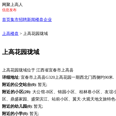
网聚上高人
信息发布
首页
集市
招聘
新闻
楼盘
企业
上高楼盘
> 上高花园珑域
上高花园珑域
上高花园珑域位于 江西省宜春市上高县
详细地址
: 宜春市上高县G320上高花园一期西北门西侧约90米.
附近的公交站台(0)
: 暂无;
附近的小区(20)
: 大公馆-B区、锦园小区、桂林巷小区、友
区、鼎盛家园、盛荣滨江、站前小区、翼天·大观天地文旅特色
附近的幼儿园(0)
: 暂无;
附近的小学(0)
: 暂无;