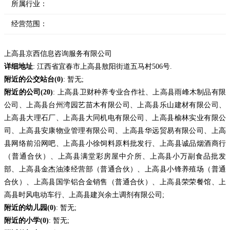
所属行业：
经营范围：
上高县京西信息咨询服务有限公司
详细地址
: 江西省宜春市上高县敖阳街道五马村506号.
附近的公交站台(0)
: 暂无;
附近的公司(20)
: 上高县卫财种养专业合作社、上高县雨峰木制品有限
公司、上高县台州湾园艺苗木有限公司、上高县乐山建材有限公司、
上高县大理石厂、上高县大同机电有限公司、上高县榆林实业有限公
司、上高县安康物业管理有限公司、上高县华远贸易有限公司、上高
县网络前沿网吧、上高县小徐饲料原料批发行、上高县诚品烟酒商行
（普通合伙）、上高县满堂彩房屋中介所、上高县小万副食品批发
部、上高县金杰油漆经营部（普通合伙）、上高县小锋养殖场（普通
合伙）、上高县国学铝合金销售（普通合伙）、上高县荣荣餐馆、上
高县时风电动车行、上高县建兴余土调剂有限公司;
附近的幼儿园(0)
: 暂无;
附近的小学(0)
: 暂无;