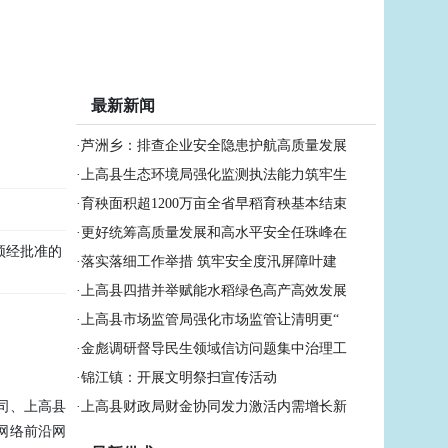
最新新闻
·
芦洲乡：排查企业安全隐患护航高质量发展
·
上高县生态环境局强化监测执法能力筑牢生
·
育秧面积超1200万亩全省早稻育秧基本结束
·
更好统筹高质量发展和高水平安全任珠峰在
须经批准的
·
落实落细工作举措 筑牢安全度汛屏障叶建
·
上高县四措并举赋能水稻绿色高产高效发展
·
上高县市场监管局强化市场监管让清明更“
·
金彪调研督导民生领域信访问题集中治理工
·
锦江镇：开展文明祭扫宣传活动
司、上高县
·
上高县财政局财金协同发力激活内需增长新
网络前沿网