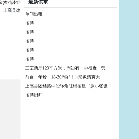
最新供求
金杰油漆经
、上高县建
·
单间出租
·
招聘
·
招聘
·
招聘
·
招聘
·
招聘
·
三室两厅123平方米，周边有一中很近，旁
·
前台，年龄：18-30周岁！✨形象清爽大
·
上高县团结路中段转角旺铺招租（原小张饭
·
招聘厨师