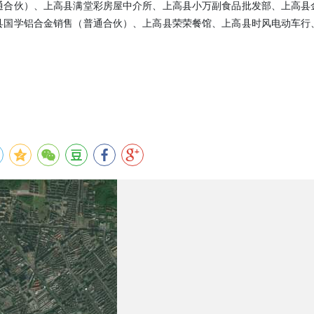
通合伙）、上高县满堂彩房屋中介所、上高县小万副食品批发部、上高县
县国学铝合金销售（普通合伙）、上高县荣荣餐馆、上高县时风电动车行