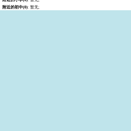
附近的初中(0)
: 暂无;
附近的高中(0)
: 暂无.
© 2026 AutoNavi
- GS(2021)4122号