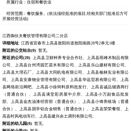
所属行业：
住宿和餐饮业
经营范围：
餐饮服务。(依法须经批准的项目,经相关部门批准后方可
开展经营活动)
江西御伙夫餐饮管理有限公司二分店
详细地址
: 江西省宜春市上高县敖阳街道敖阳南路28号2单元1楼 .
附近的公交站台(0)
: 暂无;
附近的公司(20)
: 上高县卫财种养专业合作社、上高县雨峰木制品有限
公司、上高县台州湾园艺苗木有限公司、上高县乐山建材有限公司、
上高县大理石厂、上高县大同机电有限公司、上高县榆林实业有限公
司、上高县安康物业管理有限公司、上高县华远贸易有限公司、上高
县网络前沿网吧、上高县小徐饲料原料批发行、上高县诚品烟酒商行
（普通合伙）、上高县满堂彩房屋中介所、上高县小万副食品批发
部、上高县金杰油漆经营部（普通合伙）、上高县小锋养殖场（普通
合伙）、上高县国学铝合金销售（普通合伙）、上高县荣荣餐馆、上
高县时风电动车行、上高县建兴余土调剂有限公司;
附近的幼儿园(0)
: 暂无;
附近的小学(0)
: 暂无;